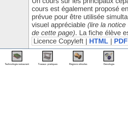
Un cours sur les principaux cé
cours est également proposé en
prévue pour être utilisée simult
visuel appréciable
(lire la notice
de cette page)
. La fiche élève e
Licence Copyleft |
HTML
|
PDF
Technologie restaurant
Travaux pratiques
Régions viticoles
Oenologie