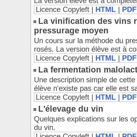
La version élève est à compléte
Licence Copyleft |
HTML
|
PDF
La vinification des vins
pressurage moyen
Un cours sur la méthode du pre
rosés. La version élève est à co
Licence Copyleft |
HTML
|
PDF
La fermentation malolac
Une description simple de cette
élève n'existe pas car elle est s
Licence Copyleft |
HTML
|
PDF
L'élevage du vin
Quelques explications sur les op
du vin.
Licence Copyleft |
HTML
|
PDF